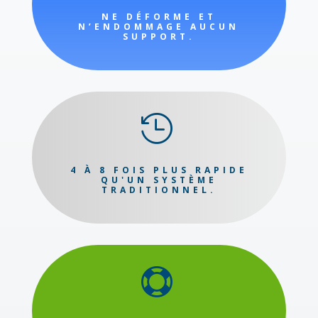
NE DÉFORME ET
N’ENDOMMAGE AUCUN
SUPPORT.

4 À 8 FOIS PLUS RAPIDE
QU'UN SYSTÈME
TRADITIONNEL.
